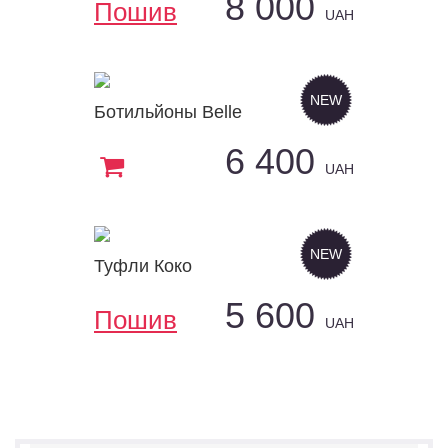
8 000
1
Пошив
Пошив
UAH
NEW
Ботильйоны Belle
Размер:
6 400
1
Купить
UAH
NEW
Туфли Коко
Размер:
5 600
1
Пошив
Пошив
UAH