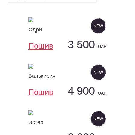
NEW
Одри
Размер:
3 500
1
Пошив
Пошив
UAH
NEW
Валькирия
1
Пошив
4 900
Пошив
UAH
NEW
Эстер
Размер: