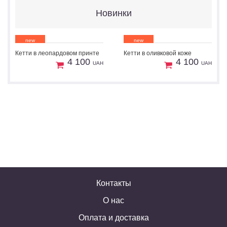
Новинки
new
new
Кетти в леопардовом принте
Кетти в оливковой коже
1
1
Пошив
Пошив
4 100
4 100
UAH
UAH
Контакты
О нас
Оплата и доставка