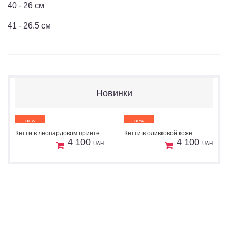
40 - 26 см
41 - 26.5 см
Новинки
new
new
Кетти в леопардовом принте
Кетти в оливковой коже
1
1
Пошив
Пошив
4 100
4 100
UAH
UAH