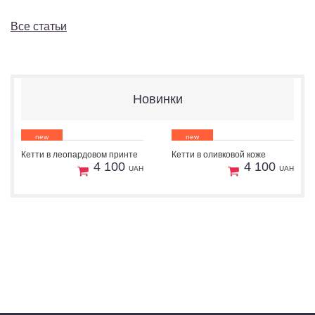
Все статьи
Новинки
new
new
Кетти в леопардовом принте
Кетти в оливковой коже
1
1
Пошив
Пошив
4 100
4 100
UAH
UAH