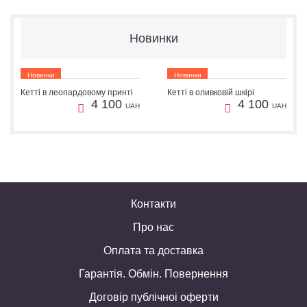
Новинки
Новинки
Новинки
Кетті в леопардовому принті
Кетті в оливковій шкірі
1
1
Пошиття
Пошиття
4 100
4 100
UAH
UAH
Контакти
Про нас
Оплата та доставка
Гарантія. Обмін. Повернення
Договір публічноі оферти