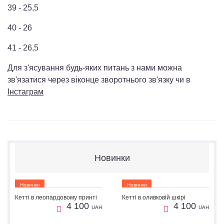
39 - 25,5
40 - 26
41 - 26,5
Для з'ясування будь-яких питань з нами можна
зв'язатися через віконце зворотнього зв'язку чи в
Інстаграм
Новинки
Новинки
Новинки
Кетті в леопардовому принті
Кетті в оливковій шкірі
1
1
Пошиття
Пошиття
4 100
4 100
UAH
UAH